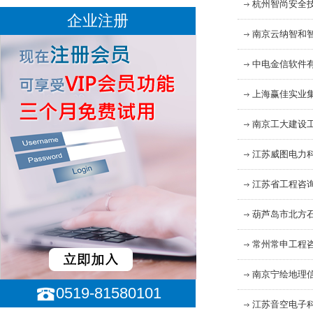
杭州智尚安全
企业注册
南京云纳智和
中电金信软件
上海赢佳实业
南京工大建设
江苏威图电力
江苏省工程咨
葫芦岛市北方
常州常申工程
南京宁绘地理
0519-81580101
江苏音空电子