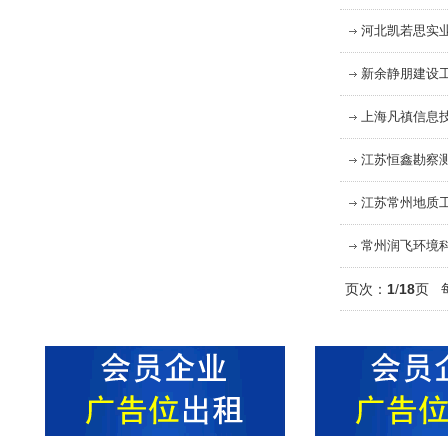
河北凯若思实
新余静朋建设
上海凡禛信息
江苏恒鑫勘察
江苏常州地质
常州润飞环境
页次：
1
/
18
页 