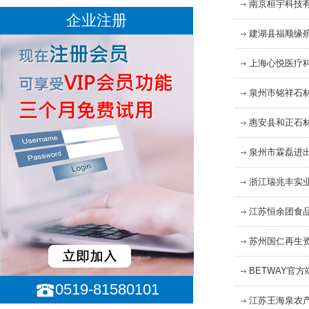
南京桓宇科技
企业注册
建湖县福顺缘
上海心悦医疗
泉州市铭祥石
惠安县和正石
泉州市霖磊进
浙江瑞兆丰实
江苏恒余团食
苏州国仁再生
BETWAY官
0519-81580101
江苏王海泉农