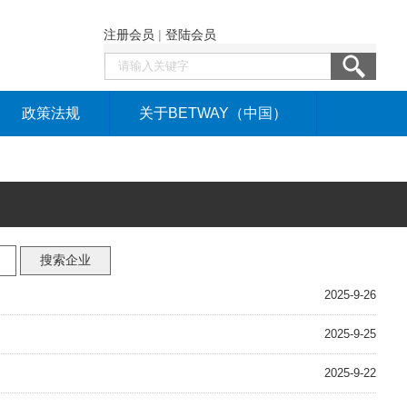
注册会员
|
登陆会员
政策法规
关于BETWAY（中国）
2025-9-26
2025-9-25
2025-9-22