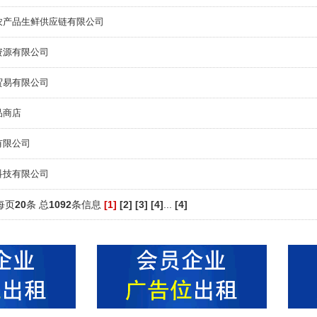
农产品生鲜供应链有限公司
资源有限公司
贸易有限公司
品商店
有限公司
科技有限公司
每页
20
条 总
1092
条信息
[1]
[2]
[3]
[4]
...
[4]