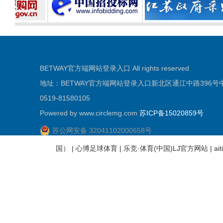
BETWAY官方端网站登录入口 All rights reserved
地址：BETWAY官方端网站登录入口新北区通江中路396号中创
0519-81580105
Powered by www.circlemg.com
苏ICP备15020859号
苏公网安备 32041102000658号
国）
|
心博足球体育
|
乐竞·体育(中国)LJ官方网站
|
a